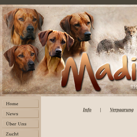
Info
.......
|
.......
Verpaarung
..